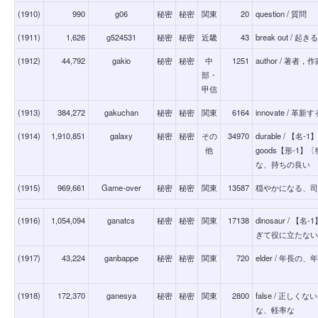
(1910)
990
g06
秘密
秘密
関東
20
question / 質問
(1911)
1,626
g524531
秘密
秘密
近畿
43
break out / 
(1912)
44,792
gakio
秘密
秘密
中
1251
author / 著者，
部・
甲信
(1913)
384,272
gakuchan
秘密
秘密
関東
6164
innovate / 革新す
(1914)
1,910,851
galaxy
秘密
秘密
その
34970
durable / 【名
他
goods【形-
な、持ちの良い
(1915)
969,661
Game-over
秘密
秘密
関東
13587
穏やかになる、司会 /
(1916)
1,054,094
ganatcs
秘密
秘密
関東
17138
dinosaur /
ぎて役に立たない
(1917)
43,224
ganbappe
秘密
秘密
関東
720
elder / 年
(1918)
172,370
ganesya
秘密
秘密
関東
2800
false / 正
な、軽率な