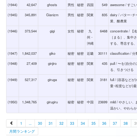
(1944)
42,647
ghosts
男性
秘密
四国
549
awesome / 
(1945)
345,891
Gianizm
男性
秘密
関東
835
dairy / バ
業、酪農業
(1946)
373,544
gigi
女性
秘密
九
6468
concentrat
州・
［まる］、集中さ
沖縄
する、専念する、
(1947)
1,842,037
giko
秘密
秘密
近畿
30111
classification / 
(1948)
27,409
ginjiro
秘密
秘密
関東
435
pull / 〜を
る、引きつける
(1949)
527,317
giruga
秘密
秘密
関東
3181
full / (容器
量･程度などが)
(1950)
1,348,765
girugiru
秘密
秘密
中国
23699
mild / やさ
温かい、やわらか
1
...
30
31
32
33
34
35
36
37
38
3
月間ランキング