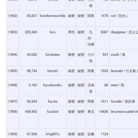
他
(1902)
92,207
fumofumosumida
秘密
秘密
関東
1479
out / 完全に
(1903)
225,340
furu
男性
秘密
九
5067
disappear / 
州・
沖縄
(1904)
34,020
furukawa
秘密
秘密
その
547
south / 南
他
(1905)
99,734
futurist
秘密
秘密
関東
1533
lacerate /
(1906)
5,160
fuyudouraku
秘密
秘密
北海
86
west / 西
道
(1907)
93,343
fuyuta
秘密
秘密
関東
1411
founder / 創設者
(1908)
438,952
fuzzbot
秘密
秘密
東北
14636
be preoccupie
(1909)
67,556
fvhg5ti7u
秘密
秘密
近畿
1124