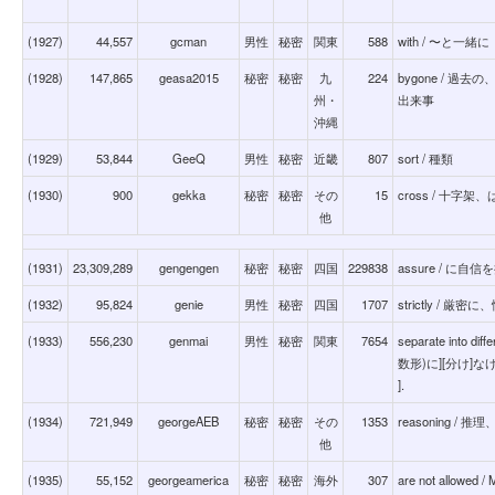
(1927)
44,557
gcman
男性
秘密
関東
588
with / 〜と一緒に
(1928)
147,865
geasa2015
秘密
秘密
九
224
bygone / 
州・
出来事
沖縄
(1929)
53,844
GeeQ
男性
秘密
近畿
807
sort / 種類
(1930)
900
gekka
秘密
秘密
その
15
cross / 十字
他
(1931)
23,309,289
gengengen
秘密
秘密
四国
229838
assure / に
(1932)
95,824
genie
男性
秘密
四国
1707
strictly /
(1933)
556,230
genmai
男性
秘密
関東
7654
separate into
数形)に][分け]なければ
].
(1934)
721,949
georgeAEB
秘密
秘密
その
1353
reasoning /
他
(1935)
55,152
georgeamerica
秘密
秘密
海外
307
are not allowed / M