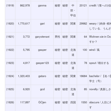
(1919)
862,978
ganma
秘密
秘密
中
20121
credit / (
部・
甲信
(1920)
1,770,617
gari
秘密
秘密
関東
29982
weary / (
している、うんざ
(1921)
3,772
garyotensei
男性
秘密
関東
64
Wohnen sie i
すか？
(1922)
5,795
gasper
秘密
秘密
北海
100
wind / 風
道
(1923)
4,817
gasper123
秘密
秘密
北海
78
spout / 噴出する
道
(1924)
1,320,403
gataro
秘密
秘密
関東
18684
bachelor /
学士（号）
(1925)
6,920
gcd
秘密
秘密
北海
85
novelty / 真新しさ
道
(1926)
117,897
GCjen
秘密
秘密
四国
1550
obscure /
す