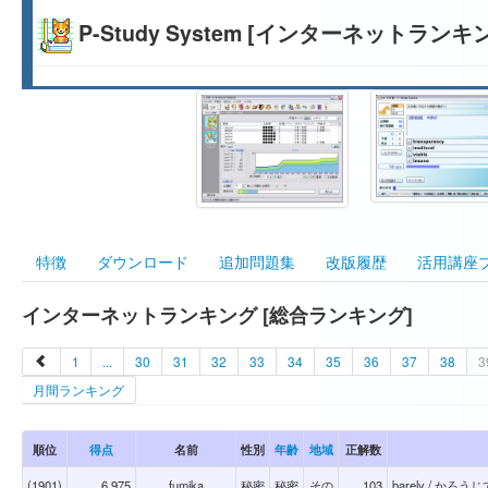
P-Study System [インターネットランキ
特徴
ダウンロード
追加問題集
改版履歴
活用講座
インターネットランキング [総合ランキング]
1
...
30
31
32
33
34
35
36
37
38
3
月間ランキング
順位
得点
名前
性別
年齢
地域
正解数
(1901)
6,975
fumika
秘密
秘密
その
103
barely / かろうじ