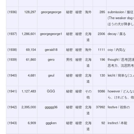
(1936)
128,297
georgegeorge
秘密
秘密
海外
285
submission
(The weaker dog
ほうの犬が降参し
(1937)
1,286,601
georgegeorge1
秘密
秘密
北海
2306
decay / 腐る
道
(1938)
69,154
geraid18
秘密
秘密
海外
1111
coy / 内気な
(1939)
61,860
gero
男性
秘密
北海
196
thought / 
道
思考力、沈思黙考
(1940)
4,681
geul
秘密
秘密
北海
130
leicht / 簡単
道
(1941)
1,127,483
GGG
秘密
秘密
その
9386
however /
他
ら、けれども、他
(1942)
2,395,000
ggggg36
秘密
秘密
北海
37992
festive / 祝祭の
道
(1943)
6,909
gggken
秘密
秘密
北海
92
instinct / 本能
道