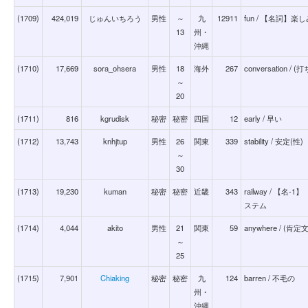
(1709)
424,019
じゅんいちろう
男性
～
九
12911
fun / 【名詞】
13
州・
沖縄
(1710)
17,669
sora_ohsera
男性
18
海外
267
conversatio
～
20
(1711)
816
kgrudisk
秘密
秘密
四国
12
early / 早い
(1712)
13,743
knhjtup
男性
26
関東
339
stability / 安定(性)
～
30
(1713)
19,230
kuman
秘密
秘密
近畿
343
railway / 
ステム
(1714)
4,044
akito
男性
21
関東
59
anywhere / 
～
25
(1715)
7,901
Chiaking
秘密
秘密
九
124
barren / 不毛の
州・
沖縄