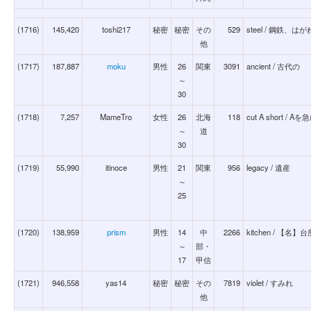
(1716)
145,420
toshi217
秘密
秘密
その
529
steel / 鋼鉄
他
(1717)
187,887
moku
男性
26
関東
3091
ancient / 古代の
～
30
(1718)
7,257
MameTro
女性
26
北海
118
cut A short
～
道
30
(1719)
55,990
itinoce
男性
21
関東
956
legacy / 遺産
～
25
(1720)
138,959
prism
男性
14
中
2266
kitchen / 
～
部・
17
甲信
(1721)
946,558
yas14
秘密
秘密
その
7819
violet / すみれ
他