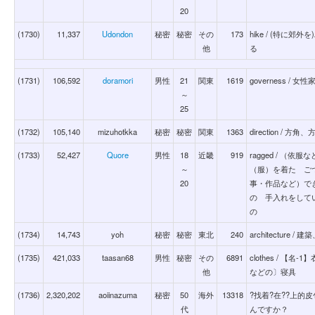
20
(1730)
11,337
Udondon
秘密
秘密
その
173
hike / (特に
他
る
(1731)
106,592
doramori
男性
21
関東
1619
governess / 女
～
25
(1732)
105,140
mizuhotkka
秘密
秘密
関東
1363
direction /
(1733)
52,427
Quore
男性
18
近畿
919
ragged / 
～
（服）を着た ご
20
事・作品など）で
の 手入れをして
(1734)
14,743
yoh
秘密
秘密
東北
240
architecture 
(1735)
421,033
taasan68
男性
秘密
その
6891
clothes / 
他
などの〕寝具
(1736)
2,320,202
aoiinazuma
秘密
50
海外
13318
?找着?在??上的
代
んですか？