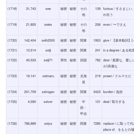
(1718)
31,743
see
秘密
秘密
その
139
furious / す
他
れ狂う
(1719)
21,855
seies
秘密
秘密
その
206
even / 〜でさえ
他
(1720)
142,404
seih2000
秘密
秘密
関東
1953
give / 【基本動詞
(1721)
10,514
seiji
秘密
秘密
関東
241
in a degree / ある程
(1722)
45,533
seiji71
男性
秘密
四国
782
dear / 親愛な、
が)高価な
(1723)
19,141
seimaru
秘密
秘密
北海
219
prawn / クルマ
道
(1724)
201,709
seirogan
秘密
秘密
関東
3423
burden / 負担
(1725)
4,590
seiver
秘密
秘密
中
131
deal / 取引する
部・
甲信
(1726)
786,889
seiya
秘密
秘密
関東
7285
replace / に取っ
place of、をもと