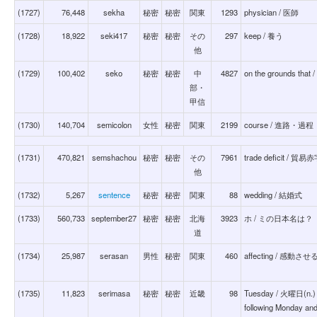
(1727)
76,448
sekha
秘密
秘密
関東
1293
physician / 医師
(1728)
18,922
seki417
秘密
秘密
その
297
keep / 養う
他
(1729)
100,402
seko
秘密
秘密
中
4827
on the grounds th
部・
甲信
(1730)
140,704
semicolon
女性
秘密
関東
2199
course / 進路・過程
(1731)
470,821
semshachou
秘密
秘密
その
7961
trade deficit / 貿
他
(1732)
5,267
sentence
秘密
秘密
関東
88
wedding / 結婚式
(1733)
560,733
september27
秘密
秘密
北海
3923
ホ / ミの日本名は？
道
(1734)
25,987
serasan
男性
秘密
関東
460
affecting / 感動させ
(1735)
11,823
serimasa
秘密
秘密
近畿
98
Tuesday / 火曜日(n.) T
following Monday an