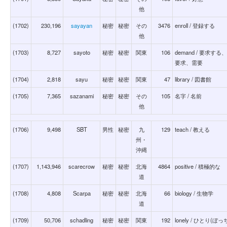
他
(1702)
230,196
sayayan
秘密
秘密
その
3476
enroll / 登録する
他
(1703)
8,727
sayoto
秘密
秘密
関東
106
demand / 要求
要求、需要
(1704)
2,818
sayu
秘密
秘密
関東
47
library / 図書館
(1705)
7,365
sazanami
秘密
秘密
その
105
名字 / 名前
他
(1706)
9,498
SBT
男性
秘密
九
129
teach / 教える
州・
沖縄
(1707)
1,143,946
scarecrow
秘密
秘密
北海
4864
positive / 積極的な
道
(1708)
4,808
Scarpa
秘密
秘密
北海
66
biology / 生物学
道
(1709)
50,706
schadling
秘密
秘密
関東
192
lonely / ひとり