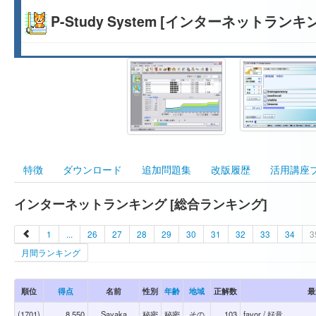
P-Study System [インターネットランキ
特徴
ダウンロード
追加問題集
改版履歴
活用講座
インターネットランキング [総合ランキング]
1
...
26
27
28
29
30
31
32
33
34
3
月間ランキング
順位
得点
名前
性別
年齢
地域
正解数
最
(1701)
8,550
Sayaka
秘密
秘密
その
103
favor / 好意