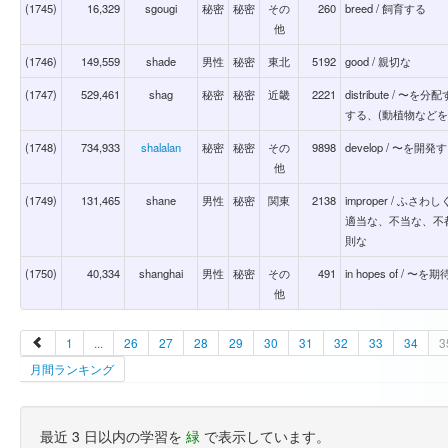
(1745)
16,329
sgougi
秘密
秘密
その
260
breed / 飼育する
他
(1746)
149,559
shade
男性
秘密
東北
5192
good / 親切な
(1747)
529,461
shag
秘密
秘密
近畿
2221
distribute / 
する、(動植物などを
(1748)
734,933
shalalan
秘密
秘密
その
9898
develop / 〜を
他
(1749)
131,465
shane
男性
秘密
関東
2138
improper / 
適当な、不当な、不
則な
(1750)
40,334
shanghai
男性
秘密
その
491
in hopes of / 〜
他
1
...
26
27
28
29
30
31
32
33
34
3
月間ランキング
最近 3 日以内の学習を
緑
で表示しています。