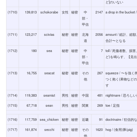
ど]のいない
(1710)
139,813
schokorabe
女性
秘密
中
2147
a drop in the buck
部・
甲信
(1711)
123,217
scivias
秘密
秘密
北海
2056
amount / 総計
道
合計〜となる
(1712)
180
sea
秘密
秘密
中
7
toll / 死傷者数
部・
ど)を鳴らす、【見出語】n
甲信
(1713)
16,755
seacat
秘密
秘密
その
267
squeeze / 〜
他
つく抱く(果物など
す
(1714)
119,383
seamist
男性
秘密
中国
481
nightmare / 
(1715)
67,718
sean
男性
秘密
関東
269
toe / 足指
(1716)
117,759
sea_chicken
秘密
秘密
近畿
91
doctrinaire / 狂信的
(1717)
161,874
secchi
秘密
秘密
その
1620
hog / (食用)豚(pig)
他