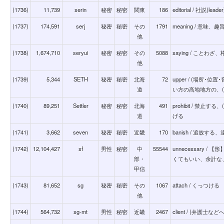
(1736)
11,739
serin
秘密
秘密
関東
186
editorial / 社説(le
(1737)
174,591
serj
秘密
秘密
その
1791
meaning / 意
他
(1738)
1,674,710
seryui
秘密
秘密
その
5088
saying / ことわざ、
他
(1739)
5,344
SETH
秘密
秘密
北海
72
upper / (場所･
道
い方の高地地方の、(
(1740)
89,251
Settler
秘密
秘密
北海
491
prohibit / 禁
道
げる
(1741)
3,662
seven
秘密
秘密
近畿
170
banish / 追放する、遠
(1742)
12,104,427
sf
男性
秘密
中
55544
unnecessary 
部・
くてもいい、余計な
甲信
(1743)
81,652
sg
秘密
秘密
その
1067
attach / くっつける
他
(1744)
564,732
sg-mt
男性
秘密
近畿
2467
client / (弁護