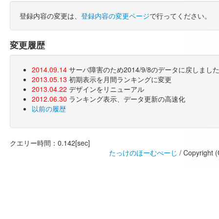
登録内容の変更は、
登録内容の変更ページ
で行ってください。
変更履歴
2014.09.14
サーバ障害のため2014/9/8のデータに戻しま
2013.05.13
初期表示を月間ランキングに変更
2013.04.22
デザインをリニューアル
2012.06.30
ランキング表示、データ更新の高速化
以前の履歴
クエリー時間：0.142[sec]
たっけのほーむぺーじ
/ Copyright 