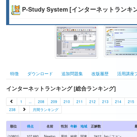
P-Study System [インターネットランキ
特徴
ダウンロード
追加問題集
改版履歴
活用講座
インターネットランキング [総合ランキング]
1
...
208
209
210
211
212
213
214
215
238
月間ランキング
順位
得点
名前
性別
年齢
地域
正解数
(10801)
107,660
Newton
男性
秘密
関東
2412
fan / ファン