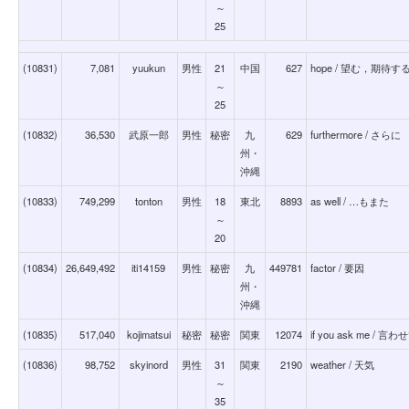
～
25
(10831)
7,081
yuukun
男性
21
中国
627
hope / 望む，期待す
～
25
(10832)
36,530
武原一郎
男性
秘密
九
629
furthermore / さらに
州・
沖縄
(10833)
749,299
tonton
男性
18
東北
8893
as well / …もまた
～
20
(10834)
26,649,492
iti14159
男性
秘密
九
449781
factor / 要因
州・
沖縄
(10835)
517,040
kojimatsui
秘密
秘密
関東
12074
if you ask me 
(10836)
98,752
skyinord
男性
31
関東
2190
weather / 天気
～
35