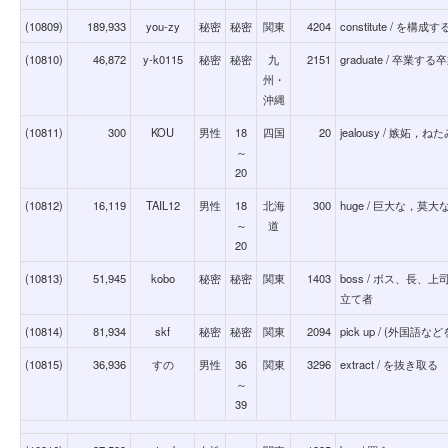
(10809)
189,933
you-zy
秘密
秘密
関東
4204
constitute / 
(10810)
46,872
y-k0115
秘密
秘密
九
2151
graduate / 卒業する
州・
沖縄
(10811)
300
KOU
男性
18
四国
20
jealousy / 嫉妬，ね
～
20
(10812)
16,119
TAIL12
男性
18
北海
300
huge / 巨大な，莫大
～
道
20
(10813)
51,945
kobo
秘密
秘密
関東
1403
boss / ボス、長、
立て者
(10814)
81,934
skf
秘密
秘密
関東
2094
pick up / (外国
(10815)
36,936
すの
男性
36
関東
3296
extract / を抜き取る
～
39