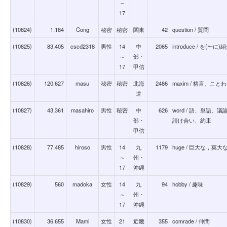
～
17
(10824)
1,184
Cong
秘密
秘密
関東
42
question / 質問
(10825)
83,405
cscd2318
男性
14
中
2065
introduce / を(
～
部・
17
甲信
(10826)
120,627
masu
秘密
秘密
北海
2486
maxim / 格言、
道
(10827)
43,361
masahiro
男性
秘密
中
626
word / 語、単語
部・
請け合い、約束
甲信
(10828)
77,485
hiroso
男性
14
九
1179
huge / 巨大な，莫大
～
州・
17
沖縄
(10829)
560
madoka
女性
14
九
94
hobby / 趣味
～
州・
17
沖縄
(10830)
36,655
Mami
女性
21
近畿
355
comrade / 仲間