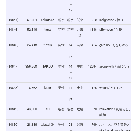
～
17
(10844)
67,824
sakutake
秘密
秘密
関東
910
indignation / 憤り
(10845)
52,546
tana
秘密
秘密
北海
1146
afternoon / 午後
道
(10846)
24,418
てつや
男性
14
関東
414
give up / あきらめる
～
17
(10847)
956,550
TAKEO
男性
14
中国
12684
argue with / 
～
17
(10848)
8,662
kiuer
男性
14
東北
175
which / どちらの
～
17
(10849)
43,600
YH
秘密
秘密
近畿
970
relaxation /
緩和
(10850)
28,186
takatoh34
男性
21
関東
769
/ ス、ス、空を背景と
～
skyline at night is 