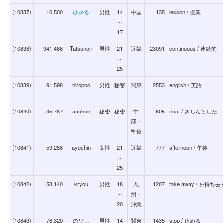
(10837)
10,500
ひかる
男性
14
中国
135
lesson / 授業
～
17
(10838)
941,486
Tatsunori
男性
21
近畿
23091
continuous / 連続的
～
25
(10839)
91,598
hiropoo
男性
秘密
関東
2553
english / 英語
(10840)
35,787
acchon
秘密
秘密
中
605
neat / きちんとし
部・
甲信
(10841)
59,258
ayuchin
女性
21
近畿
777
afternoon / 午後
～
25
(10842)
58,140
kryou
男性
18
九
1207
take away / を持
～
州・
20
沖縄
(10843)
76,320
のびぃ
男性
14
関東
1435
stop / 止める