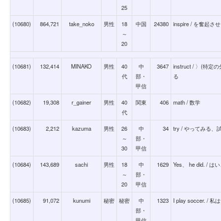
25
(10680)
864,721
take_noko
男性
18
中国
24380
inspire / を奮
～
20
(10681)
132,414
MINAKO
男性
40
中
3647
instruct / 
代
部・
る
甲信
(10682)
19,308
r_gainer
男性
40
関東
406
math / 数学
代
(10683)
2,212
kazuma
男性
26
中
34
try / やってみる
～
部・
30
甲信
(10684)
143,689
sachi
男性
18
中
1629
Yes、 he did.
～
部・
20
甲信
(10685)
91,072
kunumi
秘密
秘密
中
1323
I play soccer
部・
甲信