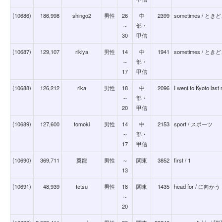
(10686)
186,998
shingo2
男性
26
中
2399
sometimes /
～
部・
30
甲信
(10687)
129,107
rikiya
男性
14
中
1941
sometimes /
～
部・
17
甲信
(10688)
126,212
rika
男性
18
中
2096
I went to Kyot
～
部・
20
甲信
(10689)
127,600
tomoki
男性
14
中
2153
sport / スポーツ
～
部・
17
甲信
(10690)
369,711
翼龍
男性
～
関東
3852
first / 1
13
(10691)
48,939
tetsu
男性
18
関東
1435
head for / に向かう
～
20