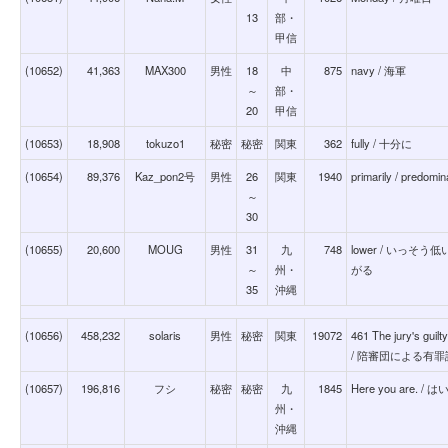
13
部・
甲信
(10652)
41,363
MAX300
男性
18
中
875
navy / 海軍
～
部・
20
甲信
(10653)
18,908
tokuzo1
秘密
秘密
関東
362
fully / 十分に
(10654)
89,376
Kaz_pon2号
男性
26
関東
1940
primarily / predomin
～
30
(10655)
20,600
MOUG
男性
31
九
748
lower / いっ
～
州・
がる
35
沖縄
(10656)
458,232
solaris
男性
秘密
関東
19072
461 The jury's guilt
/ 陪審団による有
(10657)
196,816
フシ
秘密
秘密
九
1845
Here you are. 
州・
沖縄