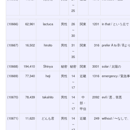
～
25
(10666)
62,961
lactuca
男性
26
関東
1201
in that / という点で
～
30
(10667)
16,502
hiroito
男性
31
関東
316
prefer A to B / 
～
35
(10668)
194,410
Shinya
秘密
秘密
関東
3001
solar / 太陽の
(10669)
77,340
heji
男性
14
近畿
1316
emergency / 
～
17
(10670)
78,439
takahito
男性
14
中
2092
evil / 悪，害悪
～
部・
17
甲信
(10671)
11,620
どんも君
男性
14
近畿
249
without / 〜な
～
17