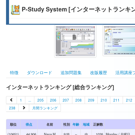
P-Study System [インターネットランキ
特徴
ダウンロード
追加問題集
改版履歴
活用講座
インターネットランキング [総合ランキング]
1
...
205
206
207
208
209
210
211
212
238
月間ランキング
順位
得点
名前
性別
年齢
地域
正解数
(10651)
44,906
Nana.M
女性
～
中
1026
Monday / 月曜日