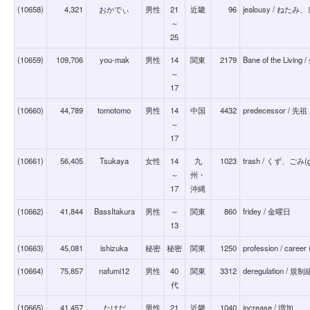
(10658)
4,321
おかでぃ
男性
21
近畿
96
jealousy / ね
～
25
(10659)
109,706
you-mak
男性
14
関東
2179
Bane of the Li
～
17
(10660)
44,789
tomotomo
男性
14
中国
4432
predecessor / 
～
17
(10661)
56,405
Tsukaya
女性
14
九
1023
trash / くず、ごみ(g
～
州・
17
沖縄
(10662)
41,844
BassItakura
男性
～
関東
860
fridey / 金曜日
13
(10663)
45,081
ishizuka
秘密
秘密
関東
1250
profession / career 
(10664)
75,857
nafumi12
男性
40
関東
3312
deregulation 
代
(10665)
41,457
たけだ
男性
21
近畿
1040
increase / 増加