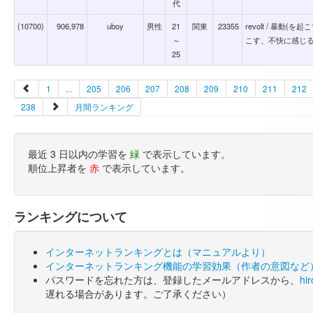
代
(10700)
906,978
uboy
男性
21
関東
23355
revolt / 暴動
～
こす、不快に感じ
25
1
...
205
206
207
208
209
210
211
212
238
月間ランキング
最近 3 日以内の学習を
緑
で表示しています。
順位上昇者を
赤
で表示しています。
ランキングについて
インターネットランキングとは（マニュアルより）
インターネットランキング機能の学習効果（作者の意図など
パスワードを忘れた方は、登録したメールアドレスから、
hi
遅れる場合があります。ご了承ください）