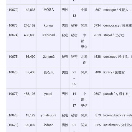
(10672)
42,835
MOGA
男性
～
中国
567
manager / 
13
(10673)
246,162
kunugi
男性
秘密
関東
3734
democracy / 民主
(10674)
456,603
iesbroad
秘密
秘密
中
7313
stupid / ばかな
部・
甲信
(10675)
86,490
2cham2
秘密
秘密
北海
1538
continue / 続ける、
道
(10676)
37,436
舘石大
男性
21
関東
406
library / 図書館
～
25
(10677)
453,103
yossi-
男性
14
中
9807
punish / を罰する
～
部・
17
甲信
(10678)
13,129
ymatsuura
秘密
秘密
関東
373
looking back / in re
(10679)
20,007
ledoan
男性
21
関東
525
installment 
～