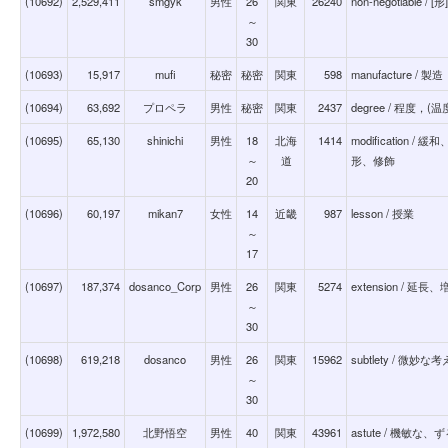
(10692)
2,529,411
smgyk
男性
26
関東
26240
non-negotiabl
～
30
(10693)
15,917
mufi
秘密
秘密
関東
598
manufacture / 製造
(10694)
63,692
プロペラ
男性
秘密
関東
2437
degree / 程度，
(10695)
65,130
shinichi
男性
18
北海
1414
modificatio
～
道
形、修飾
20
(10696)
60,197
mikan7
女性
14
近畿
987
lesson / 授業
～
17
(10697)
187,374
dosanco_Corp
男性
26
関東
5274
extension / 延長
～
30
(10698)
619,218
dosanco
男性
26
関東
15962
subtlety / 微
～
30
(10699)
1,972,580
北野悟空
男性
40
関東
43961
astute / 機敏な、ず