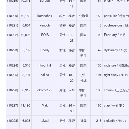
(10219)
10,311
sorusu
男性
14～
関東
64
effort / 【名詞】
17
(10220)
10,182
kotonoha1
秘密
秘密
北海道
152
particular / 特有の
(10221)
6,864
kimuch
秘密
秘密
関東
8
obstreperou
(10222)
10,826
POIS
男性
21～
関東
92
February / ２月
25
(10223)
5,707
Reddy
女性
秘密
中部・
42
diplomacy / 外交
甲信
(10224)
5,316
hirochin1
男性
秘密
関東
130
moisture / 湿気(
(10225)
5,794
haluto
男性
18～
九州・
191
right away / すぐ
20
沖縄
(10226)
8,917
okome125
男性
～13
中部・
133
crown / (
甲信
(10227)
11,196
Mak
男性
26～
関東
180
clap / 手を叩く
30
(10228)
6,028
takasi
男性
秘密
近畿
215
violently / 激しく