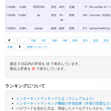
(10248)
4,926
DEROSA
男性
40代
近畿
77
the number of
(10249)
13,660
tta
男性
18～
関東
240
concrete / 具体的
20
(10250)
6,984
catnap
秘密
秘密
関東
211
spring-heel
1
...
196
197
198
199
200
201
202
203
238
月間ランキング
最近 3 日以内の学習を
緑
で表示しています。
順位上昇者を
赤
で表示しています。
ランキングについて
インターネットランキングとは（マニュアルより）
インターネットランキング機能の学習効果（作者の意図など
パスワードを忘れた方は、登録したメールアドレスから、
hi