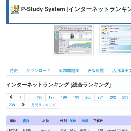
P-Study System [インターネットランキ
特徴
ダウンロード
追加問題集
改版履歴
活用講座
インターネットランキング [総合ランキング]
1
...
196
197
198
199
200
201
202
203
238
月間ランキング
順位
得点
名前
性別
年齢
地域
正解数
(10201)
9,395
maturi
男性
26～
中部・
145
current / 現在の