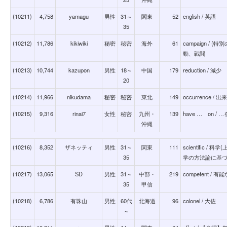
(10211)
4,758
yamagu
男性
31～
関東
52
english / 英語
35
(10212)
11,786
kikiwiki
秘密
秘密
海外
61
campaign /
動、戦闘
(10213)
10,744
kazupon
男性
18～
中国
179
reduction / 減少
20
(10214)
11,966
nikudama
秘密
秘密
東北
149
occurrence / 出
(10215)
9,316
rinai7
女性
秘密
九州・
139
have … on 
沖縄
(10216)
8,352
ザネッティ
男性
31～
関東
111
scientific 
35
学の方法論に基
(10217)
13,065
SD
男性
31～
中部・
219
competent / 有能
35
甲信
(10218)
6,786
有珠山
男性
60代
北海道
96
colonel / 大佐
～