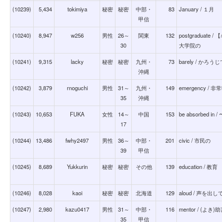
(10239)
5,434
tokimiya
秘密
秘密
中部・
83
January / １月
甲信
(10240)
8,947
w256
男性
26～
関東
132
postgradua
30
大学院の
(10241)
9,315
lacky
秘密
秘密
九州・
73
barely / かろう
沖縄
(10242)
3,879
rnoguchi
男性
31～
九州・
149
emergency / 
35
沖縄
(10243)
10,653
FUKA
女性
14～
中国
153
be absorbed 
17
(10244)
13,486
fwhy2497
男性
36～
中部・
201
civic / 市民の
39
甲信
(10245)
8,689
Yukkurin
秘密
秘密
その他
139
education / 教育
(10246)
8,028
kaoi
秘密
秘密
北海道
129
aloud / 声を出
(10247)
2,980
kazu0417
男性
31～
中部・
116
mentor / (よ
35
甲信