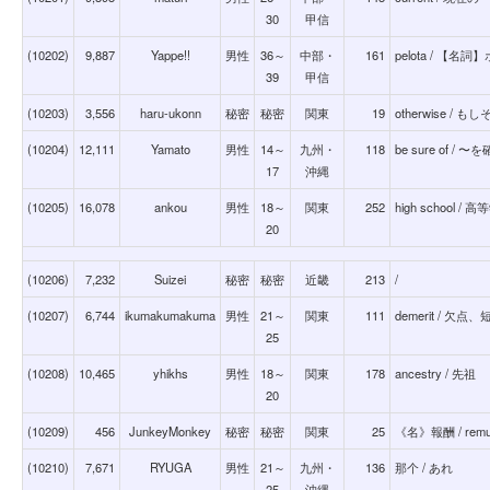
30
甲信
(10202)
9,887
Yappe!!
男性
36～
中部・
161
pelota / 【名詞
39
甲信
(10203)
3,556
haru-ukonn
秘密
秘密
関東
19
otherwise /
(10204)
12,111
Yamato
男性
14～
九州・
118
be sure of / 
17
沖縄
(10205)
16,078
ankou
男性
18～
関東
252
high school / 
20
(10206)
7,232
Suizei
秘密
秘密
近畿
213
/
(10207)
6,744
ikumakumakuma
男性
21～
関東
111
demerit / 欠
25
(10208)
10,465
yhikhs
男性
18～
関東
178
ancestry / 先祖
20
(10209)
456
JunkeyMonkey
秘密
秘密
関東
25
《名》報酬 / remun
(10210)
7,671
RYUGA
男性
21～
九州・
136
那个 / あれ
25
沖縄