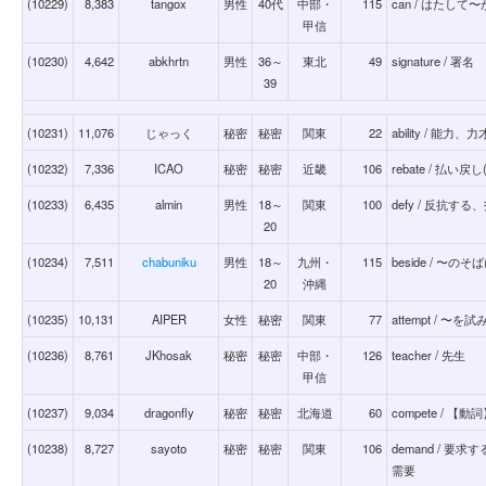
(10229)
8,383
tangox
男性
40代
中部・
115
can / はたして
甲信
(10230)
4,642
abkhrtn
男性
36～
東北
49
signature / 署名
39
(10231)
11,076
じゃっく
秘密
秘密
関東
22
ability / 
(10232)
7,336
ICAO
秘密
秘密
近畿
106
rebate / 払い
(10233)
6,435
almin
男性
18～
関東
100
defy / 反抗
20
(10234)
7,511
chabuniku
男性
18～
九州・
115
beside / 
20
沖縄
(10235)
10,131
AIPER
女性
秘密
関東
77
attempt / 
(10236)
8,761
JKhosak
秘密
秘密
中部・
126
teacher / 先生
甲信
(10237)
9,034
dragonfly
秘密
秘密
北海道
60
compete / 【
(10238)
8,727
sayoto
秘密
秘密
関東
106
demand / 
需要