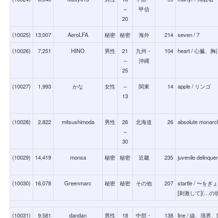
～
甲信
20
(10025)
13,007
AeroLFA
秘密
秘密
海外
214
seven / 7
(10026)
7,251
HINO
男性
21
九州・
104
heart / 心
～
沖縄
25
(10027)
1,993
かな
女性
～
関東
14
apple / リンゴ
13
(10028)
2,822
mitsushimoda
男性
26
北海道
26
absolute mon
～
30
(10029)
14,419
monsa
秘密
秘密
近畿
235
juvenile delin
(10030)
16,078
Greenmarc
秘密
秘密
その他
207
startle /
[刺激して](…の
(10031)
9,581
dandan
男性
18
中部・
138
line / 線