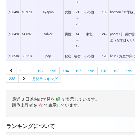
30
(10048)
10,979
ayapon
女性
21
その他
182
horizon /
～
25
(10049)
14,697
talker
男性
14
東北
247
poem / (
～
ようなすばらし
17
(10050)
8,118
pdp
秘密
秘密
その他
128
lie in / お
1
...
192
193
194
195
196
197
198
199
238
月間ランキング
最近 3 日以内の学習を
緑
で表示しています。
順位上昇者を
赤
で表示しています。
ランキングについて