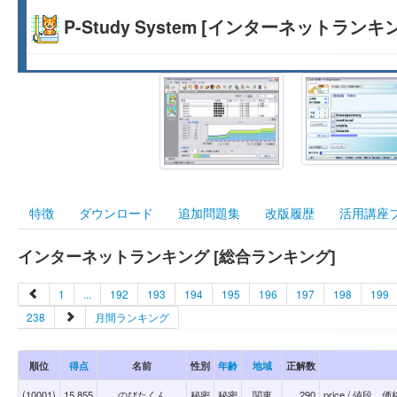
P-Study System [インターネットランキ
特徴
ダウンロード
追加問題集
改版履歴
活用講座
インターネットランキング [総合ランキング]
1
...
192
193
194
195
196
197
198
199
238
月間ランキング
順位
得点
名前
性別
年齢
地域
正解数
(10001)
15,855
のびたくん
秘密
秘密
関東
290
price / 値