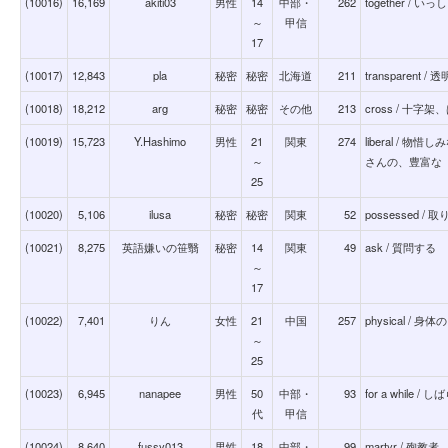
(10016)
16,169
akiti03
男性
14
中部・
262
together / い
～
甲信
17
(10017)
12,843
pla
秘密
秘密
北海道
211
transparent / 
(10018)
18,212
arg
秘密
秘密
その他
213
cross / 十
(10019)
15,723
Y.Hashimo
男性
21
関東
274
liberal /
～
さんの、豊富な
25
(10020)
5,106
ilusa
秘密
秘密
関東
52
possessed / 
(10021)
8,275
英語嫌いの笹翳
秘密
14
関東
49
ask / 質問する
～
17
(10022)
7,401
りん
女性
21
中国
257
physical / 身体の
～
25
(10023)
6,945
nanapee
男性
50
中部・
93
for a while /
代
甲信
(10024)
8,640
fussy013
男性
18
中部・
99
martyr / 殉教者