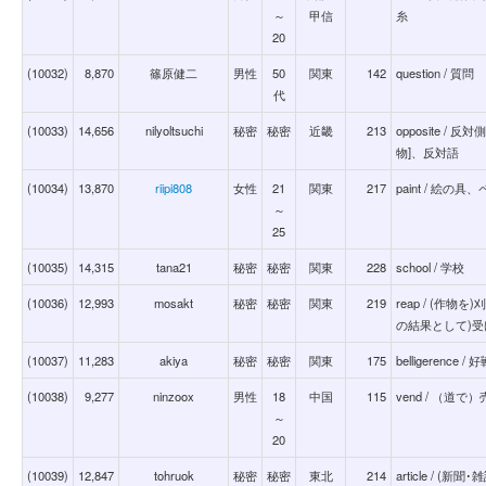
～
甲信
糸
20
(10032)
8,870
篠原健二
男性
50
関東
142
question / 質問
代
(10033)
14,656
nilyoltsuchi
秘密
秘密
近畿
213
opposite 
物]、反対語
(10034)
13,870
riipi808
女性
21
関東
217
paint / 絵
～
25
(10035)
14,315
tana21
秘密
秘密
関東
228
school / 学校
(10036)
12,993
mosakt
秘密
秘密
関東
219
reap / (作
の結果として)
(10037)
11,283
akiya
秘密
秘密
関東
175
belligerence /
(10038)
9,277
ninzoox
男性
18
中国
115
vend / （道で
～
20
(10039)
12,847
tohruok
秘密
秘密
東北
214
article / 