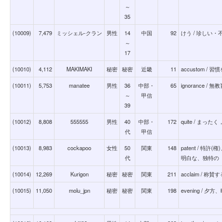
～
35
(10009)
7,479
ミッシェル-クラン
男性
14
中国
92
けう / 珍しい
～
17
(10010)
4,112
MAKIMAKI
秘密
秘密
近畿
11
accustom / 
(10011)
5,753
manatee
男性
36
中部・
65
ignorance 
～
甲信
39
(10012)
8,808
555555
男性
40
中部・
172
quite / まった
代
甲信
(10013)
8,983
cockapoo
女性
50
関東
148
patent / 
代
明白な、独特の
(10014)
12,269
Kurigon
秘密
秘密
関東
211
acclaim / 称賛
(10015)
11,050
molu_jpn
秘密
秘密
関東
198
evening / 夕方