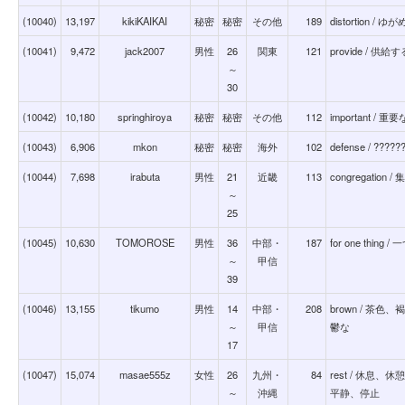
(10040)
13,197
kikiKAIKAI
秘密
秘密
その他
189
distortion / 
(10041)
9,472
jack2007
男性
26
関東
121
provide / 供給す
～
30
(10042)
10,180
springhiroya
秘密
秘密
その他
112
important
(10043)
6,906
mkon
秘密
秘密
海外
102
defense / ?????
(10044)
7,698
irabuta
男性
21
近畿
113
congregation
～
25
(10045)
10,630
TOMOROSE
男性
36
中部・
187
for one thing 
～
甲信
39
(10046)
13,155
tikumo
男性
14
中部・
208
brown / 茶
～
甲信
鬱な
17
(10047)
15,074
masae555z
女性
26
九州・
84
rest / 休息
～
沖縄
平静、停止