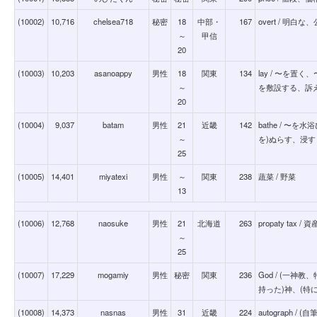
(10002)
10,716
chelsea718
秘密
18
中部・
167
overt / 明
～
甲信
20
(10003)
10,203
asanoappy
男性
18
関東
134
lay / 〜を
～
を敷設する、訴
20
(10004)
9,037
batam
男性
21
近畿
142
bathe / 〜
～
を)ぬらす、浸す
25
(10005)
14,401
miyatexi
男性
～
関東
238
蔬菜 / 野菜
13
(10006)
12,768
naosuke
男性
21
北海道
263
propaty tax / 
～
25
(10007)
17,229
mogamiy
男性
秘密
関東
236
God / (一
持った)神、(特
(10008)
14,373
nasnas
男性
31
近畿
224
autograph